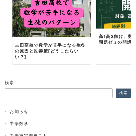
ン
高1高2向け、数
問題ゼミの開講
吉田高校で数学が苦手になる生徒
の原因と改善策[どうしたらい
い？]
検索
検索
お知らせ
中学数学
中学校定期テスト