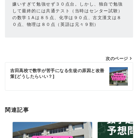
嫌いすぎて勉強せず３０点台。しかし、独自で勉強
して最終的には共通テスト（当時はセンター試験）
の数学１Aは８５点、化学は９０点、古文漢文は８
０点、物理は８０点（英語は元々９割）
投
次のページ
稿
吉田高校で数学が苦手になる生徒の原因と改善
策[どうしたらいい？]
ナ
ビ
ゲ
ー
関連記事
シ
ョ