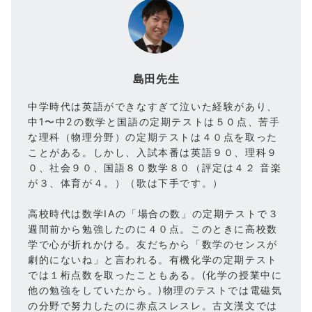
島田先生
中学時代は英語ができなすぎて泣いた経験があり、
中1〜中2の数学と国語の定期テストは５０点、苦手
な理科（物理分野）の定期テストは４０点を取った
ことがある。しかし、入試本番は英語９０、理科９
０、社会９０、国語８０数学８０（評定は４２ 音楽
が３、体育が４。）（歌は下手です。）
高校時代は数学ⅠAの「場合の数」の定期テストで３
週間前から勉強したのに４０点。このときに高校数
学で心が折れかける。友だちから「数学のセンスが
劇的にないね」と言われる。有機化学の定期テスト
では１桁点数を取ったこともある。(化学の授業中に
他の勉強をしていたから。)物理のテストでは電磁気
の分野で努力したのに赤点スレスレ。古文漢文では