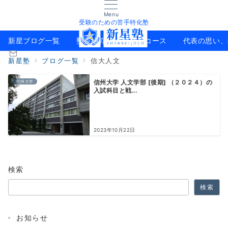
Menu
受験のための苦手特化塾
新星ブログ一覧
塾長紹介
料金とコース
代表の思い、
新星塾
ブログ一覧
信大人文
信州大学
信州大学 人文学部 [後期] （２０２４）の
入試科目と戦...
2023年10月22日
検索
検索
お知らせ