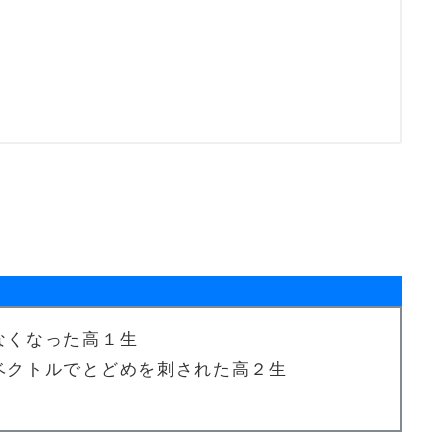
なくなった高１生
ベクトルでとどめを刺された高２生