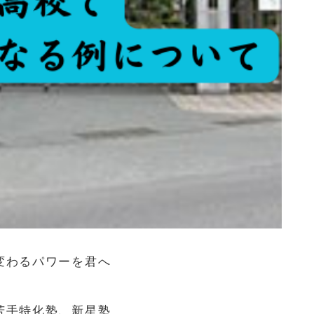
変わるパワーを君へ
苦手特化塾、新星塾